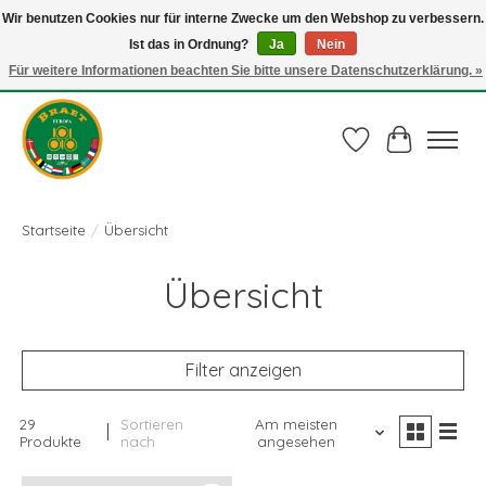
Wir benutzen Cookies nur für interne Zwecke um den Webshop zu verbessern.
Ist das in Ordnung?
Ja
Nein
Juli actie: 10% korting op alle ECO-PROOF pannen en bij een bestelling van €
75,00 of meer ook nog een mooie vleestang t.w.v. € 10,00 HELEMAAL GRATIS
Für weitere Informationen beachten Sie bitte unsere Datenschutzerklärung. »
Gebruik de code: ECO-PROOF.
Wunschzettel
Ihr Waren
Startseite
/
Übersicht
Übersicht
Filter anzeigen
29
Sortieren
Am meisten
Produkte
nach
angesehen