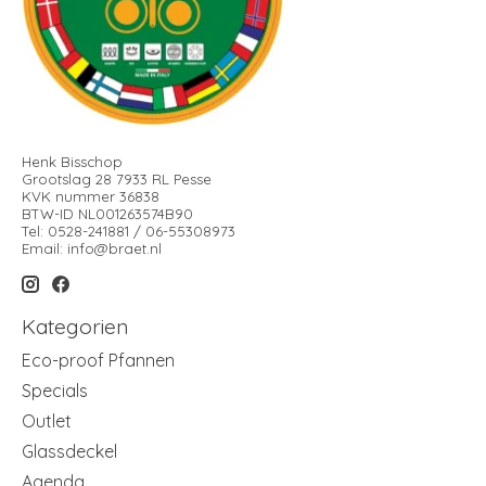
Henk Bisschop
Grootslag 28 7933 RL Pesse
KVK nummer 36838
BTW-ID NL001263574B90
Tel: 0528-241881 / 06-55308973
Email:
info@braet.nl
Kategorien
Eco-proof Pfannen
Specials
Outlet
Glassdeckel
Agenda