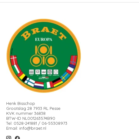
Henk Bisschop
Grootslag 28 7933 RL Pesse
KVK nummer 36838
BTW-ID NL001263574B90
Tel: 0528-241881 / 06-55308973
Email:
info@braet.nl