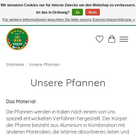
Wir benutzen Cookies nur für interne Zwecke um den Webshop zu verbessern.
Ist das in Ordnung?
Ja
Nein
Juli actie: 10% korting op alle ECO-PROOF pannen en bij een bestelling van €
75,00 of meer ook nog een mooie vleestang t.w.v. € 10,00 HELEMAAL GRATIS
Für weitere Informationen beachten Sie bitte unsere Datenschutzerklärung. »
Gebruik de code: ECO-PROOF.
Wunschzettel
Ihr Waren
Startseite
/
Unsere Pfannen
Unsere Pfannen
Das Material:
Die Pfannen werden in Italien nach einem von uns
speziell entwickelten Verfahren hergestellt. Der Körper
der Pfanne besteht aus Aluminium in Kombination mit
anderen Materialien, die Wärme absorbieren, leiten und