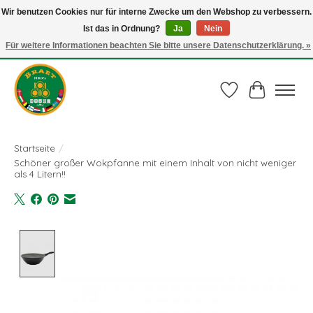
Wir benutzen Cookies nur für interne Zwecke um den Webshop zu verbessern.
Ist das in Ordnung?
Ja
Nein
Juli actie: 10% korting op alle ECO-PROOF pannen en bij een bestelling van €
75,00 of meer ook nog een mooie vleestang t.w.v. € 10,00 HELEMAAL GRATIS
Für weitere Informationen beachten Sie bitte unsere Datenschutzerklärung. »
Gebruik de code: ECO-PROOF.
Wunschzettel
Ihr Waren
Startseite
/
Schöner großer Wokpfanne mit einem Inhalt von nicht weniger
als 4 Litern!!
Product image slideshow Items