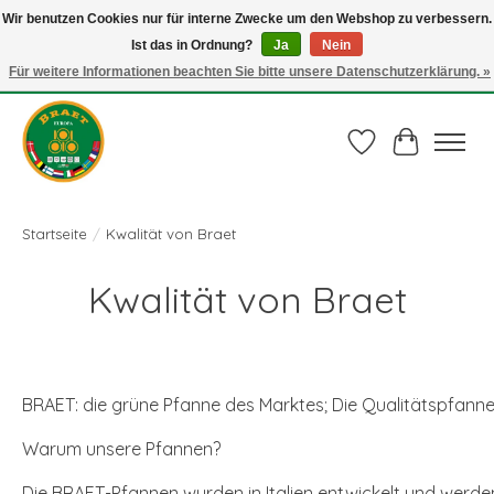
Wir benutzen Cookies nur für interne Zwecke um den Webshop zu verbessern.
Ist das in Ordnung?
Ja
Nein
Juli actie: 10% korting op alle ECO-PROOF pannen en bij een bestelling van €
75,00 of meer ook nog een mooie vleestang t.w.v. € 10,00 HELEMAAL GRATIS
Für weitere Informationen beachten Sie bitte unsere Datenschutzerklärung. »
Gebruik de code: ECO-PROOF.
Wunschzettel
Ihr Waren
Startseite
/
Kwalität von Braet
Kwalität von Braet
BRAET: die grüne Pfanne des Marktes; Die Qualitätspfanne fü
Warum unsere Pfannen?

Die BRAET-Pfannen wurden in Italien entwickelt und werde