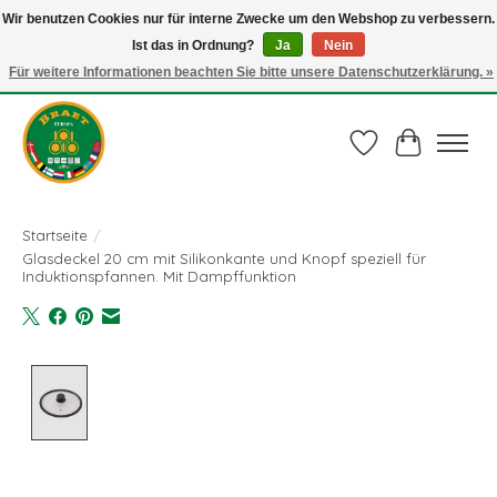
Wir benutzen Cookies nur für interne Zwecke um den Webshop zu verbessern.
Ist das in Ordnung?
Ja
Nein
Juli actie: 10% korting op alle ECO-PROOF pannen en bij een bestelling van €
75,00 of meer ook nog een mooie vleestang t.w.v. € 10,00 HELEMAAL GRATIS
Für weitere Informationen beachten Sie bitte unsere Datenschutzerklärung. »
Gebruik de code: ECO-PROOF.
Wunschzettel
Ihr Waren
Startseite
/
Glasdeckel 20 cm mit Silikonkante und Knopf speziell für
Induktionspfannen. Mit Dampffunktion
Product image slideshow Items