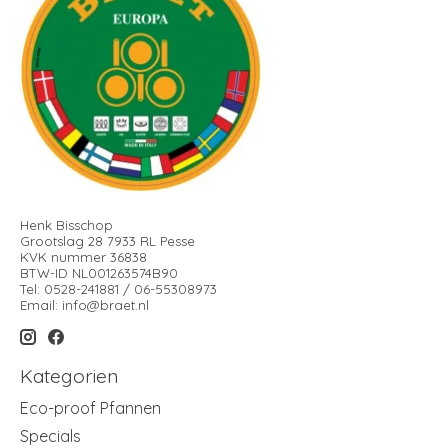
Henk Bisschop
Grootslag 28 7933 RL Pesse
KVK nummer 36838
BTW-ID NL001263574B90
Tel: 0528-241881 / 06-55308973
Email:
info@braet.nl
Kategorien
Eco-proof Pfannen
Specials