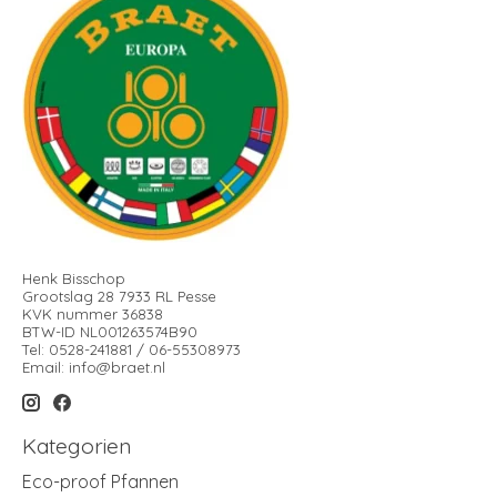
Henk Bisschop
Grootslag 28 7933 RL Pesse
KVK nummer 36838
BTW-ID NL001263574B90
Tel: 0528-241881 / 06-55308973
Email:
info@braet.nl
Kategorien
Eco-proof Pfannen