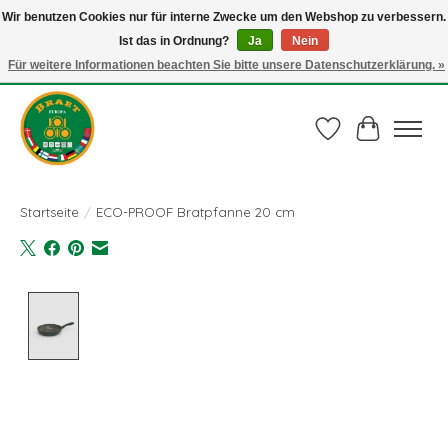
Wir benutzen Cookies nur für interne Zwecke um den Webshop zu verbessern.
Ist das in Ordnung?
Ja
Nein
Juli actie: 10% korting op alle ECO-PROOF pannen en bij een bestelling van €
75,00 of meer ook nog een mooie vleestang t.w.v. € 10,00 HELEMAAL GRATIS
Für weitere Informationen beachten Sie bitte unsere Datenschutzerklärung. »
Gebruik de code: ECO-PROOF.
Wunschzettel
Ihr Waren
Startseite
/
ECO-PROOF Bratpfanne 20 cm
Product image slideshow Items