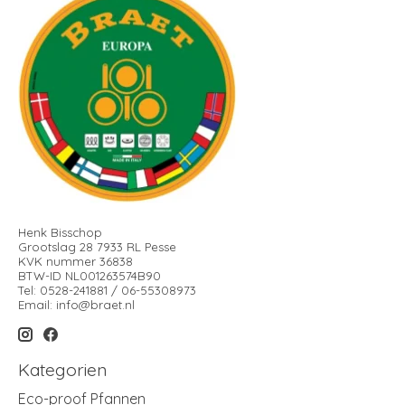
Henk Bisschop
Grootslag 28 7933 RL Pesse
KVK nummer 36838
BTW-ID NL001263574B90
Tel: 0528-241881 / 06-55308973
Email:
info@braet.nl
Kategorien
Eco-proof Pfannen