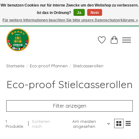
Wir benutzen Cookies nur für interne Zwecke um den Webshop zu verbessern.
Ist das in Ordnung?
Ja
Nein
Juli actie: 10% korting op alle ECO-PROOF pannen en bij een bestelling van €
75,00 of meer ook nog een mooie vleestang t.w.v. € 10,00 HELEMAAL GRATIS
Für weitere Informationen beachten Sie bitte unsere Datenschutzerklärung. »
Gebruik de code: ECO-PROOF.
Wunschzettel
Ihr Waren
Startseite
/
Eco-proof Pfannen
/
Stielcasserollen
Eco-proof Stielcasserollen
Filter anzeigen
1
Sortieren
Am meisten
Produkte
nach
angesehen