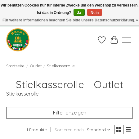
Wir benutzen Cookies nur für interne Zwecke um den Webshop zu verbessern.
Ist das in Ordnung?
Ja
Nein
Juli actie: 10% korting op alle ECO-PROOF pannen en bij een bestelling van €
75,00 of meer ook nog een mooie vleestang t.w.v. € 10,00 HELEMAAL GRATIS
Für weitere Informationen beachten Sie bitte unsere Datenschutzerklärung. »
Gebruik de code: ECO-PROOF.
Wunschzettel
Ihr Waren
Startseite
/
Outlet
/
Stielkasserolle
Stielkasserolle - Outlet
Stielkasserolle
Filter anzeigen
1 Produkte
Sortieren nach
Standard