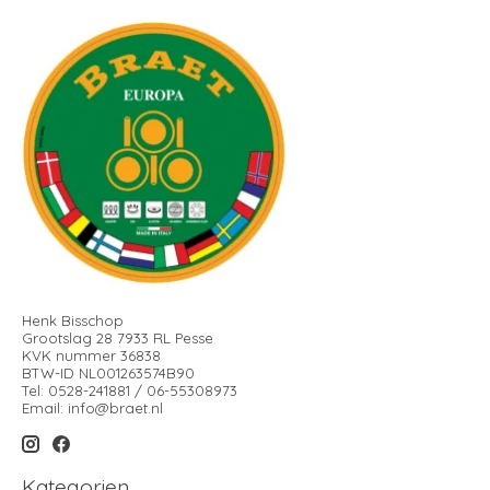
Henk Bisschop
Grootslag 28 7933 RL Pesse
KVK nummer 36838
BTW-ID NL001263574B90
Tel: 0528-241881 / 06-55308973
Email:
info@braet.nl
Kategorien