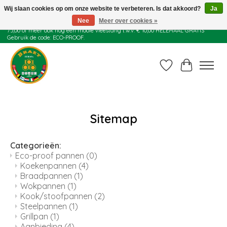
Wij slaan cookies op om onze website te verbeteren. Is dat akkoord?
Ja
Nee
Meer over cookies »
Juli actie: 10% korting op alle ECO-PROOF pannen en bij een bestelling van €
75,00 of meer ook nog een mooie vleestang t.w.v. € 10,00 HELEMAAL GRATIS
Gebruik de code: ECO-PROOF.
Verlanglijst
Winkelwag
Sitemap
Categorieën:
Eco-proof pannen
(0)
Koekenpannen
(4)
Braadpannen
(1)
Wokpannen
(1)
Kook/stoofpannen
(2)
Steelpannen
(1)
Grillpan
(1)
Aanbieding
(4)