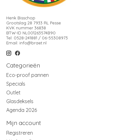
Henk Bisschop
Grootslag 28 7933 RL Pesse
KVK nummer 36838
BTW-ID NL001263574B90
Tel: 0528-241881 / 06-55308973
Email:
info@braet.nl
Categorieën
Eco-proof pannen
Specials
Outlet
Glasdeksels
Agenda 2026
Mijn account
Registreren