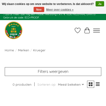
Wij slaan cookies op om onze website te verbeteren. Is dat akkoord?
Ja
Nee
Meer over cookies »
Juli actie: 10% korting op alle ECO-PROOF pannen en bij een bestelling van €
75,00 of meer ook nog een mooie vleestang t.w.v. € 10,00 HELEMAAL GRATIS
Gebruik de code: ECO-PROOF.
Verlanglijst
Winkelwag
Home
/
Merken
/
Krueger
Filters weergeven
0 producten
Sorteren op
Meest bekeken