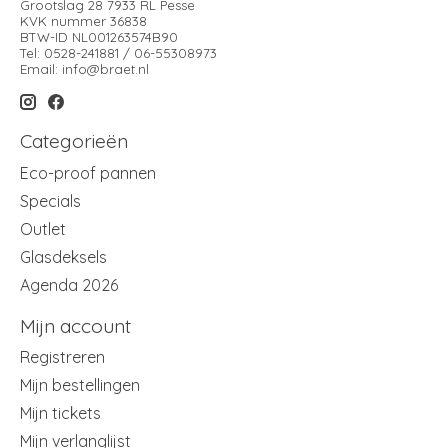
Grootslag 28 7933 RL Pesse
KVK nummer 36838
BTW-ID NL001263574B90
Tel: 0528-241881 / 06-55308973
Email:
info@braet.nl
Categorieën
Eco-proof pannen
Specials
Outlet
Glasdeksels
Agenda 2026
Mijn account
Registreren
Mijn bestellingen
Mijn tickets
Mijn verlanglijst