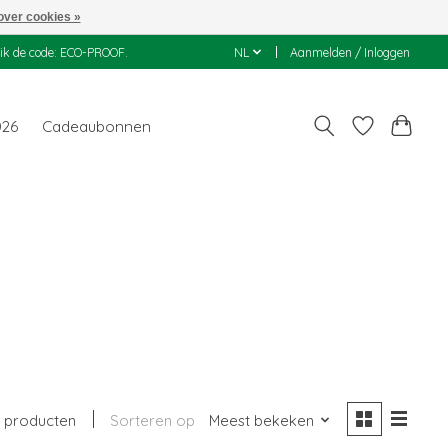
over cookies »
uik de code: ECO-PROOF.
NL
Aanmelden / Inloggen
026
Cadeaubonnen
1 producten
Sorteren op
Meest bekeken