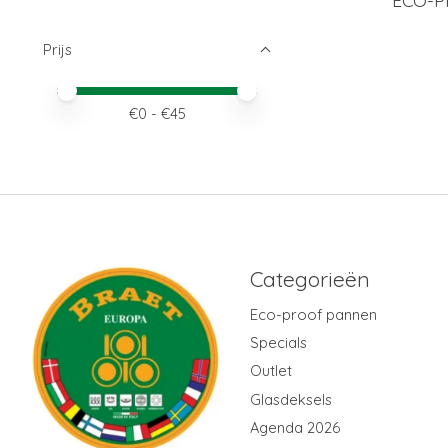
Prijs
Minimale prijswaarde
Price maximum value
€
0
- €
45
Categorieën
Eco-proof pannen
Specials
Outlet
Glasdeksels
Agenda 2026