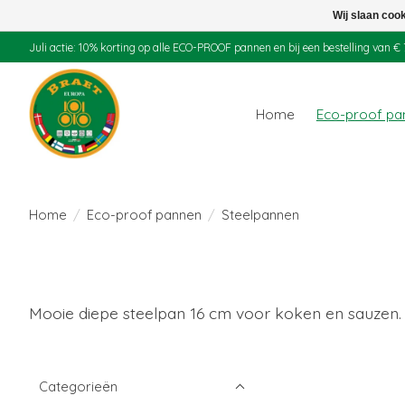
Wij slaan coo
Juli actie: 10% korting op alle ECO-PROOF pannen en bij een bestelling van
Home
Eco-proof p
Home
/
Eco-proof pannen
/
Steelpannen
Mooie diepe steelpan 16 cm voor koken en sauzen.
Categorieën