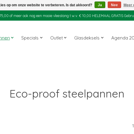
kies op om onze website te verbeteren. Is dat akkoord?
Ja
Nee
Meer 
 € 75,00 of meer ook nog een mooie vleestang t.w.v. € 10,00 HELEMAAL GRATIS Gebr
annen
Specials
Outlet
Glasdeksels
Agenda 2
Eco-proof steelpannen