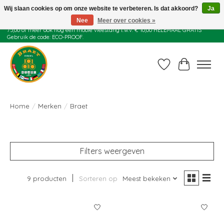
Wij slaan cookies op om onze website te verbeteren. Is dat akkoord?
Ja
Nee
Meer over cookies »
Juli actie: 10% korting op alle ECO-PROOF pannen en bij een bestelling van €
75,00 of meer ook nog een mooie vleestang t.w.v. € 10,00 HELEMAAL GRATIS
Gebruik de code: ECO-PROOF.
Verlanglijst
Winkelwag
Home
/
Merken
/
Braet
Filters weergeven
9 producten
Sorteren op
Meest bekeken