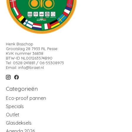
Henk Bisschop
Grootslag 28 7933 RL Pesse
KVK nummer 36838
BTW-ID NL001263574B90
Tel: 0528-241881 / 06-55308973
Email:
info@braet.nl
Categorieën
Eco-proof pannen
Specials
Outlet
Glasdeksels
Agenda 2026