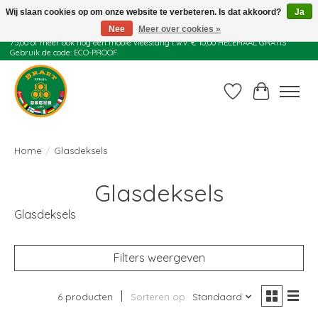
Wij slaan cookies op om onze website te verbeteren. Is dat akkoord?
Ja
Nee
Meer over cookies »
Juli actie: 10% korting op alle ECO-PROOF pannen en bij een bestelling van €
75,00 of meer ook nog een mooie vleestang t.w.v. € 10,00 HELEMAAL GRATIS
Gebruik de code: ECO-PROOF.
Verlanglijst
Winkelwag
Home
/
Glasdeksels
Glasdeksels
Glasdeksels
Filters weergeven
6 producten
Sorteren op
Standaard