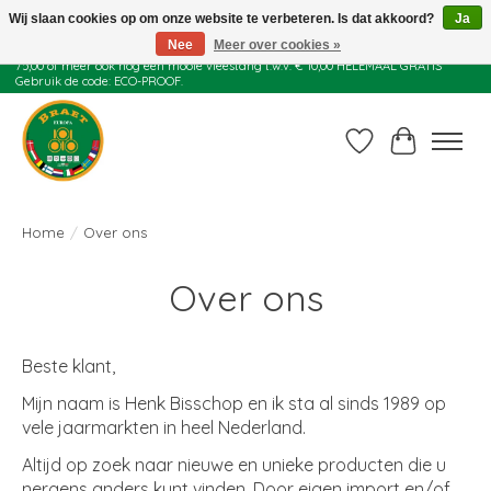
Wij slaan cookies op om onze website te verbeteren. Is dat akkoord?
Ja
Nee
Meer over cookies »
Juli actie: 10% korting op alle ECO-PROOF pannen en bij een bestelling van €
75,00 of meer ook nog een mooie vleestang t.w.v. € 10,00 HELEMAAL GRATIS
Gebruik de code: ECO-PROOF.
Verlanglijst
Winkelwag
Home
/
Over ons
Over ons
Beste klant,
Mijn naam is Henk Bisschop en ik sta al sinds 1989 op
vele jaarmarkten in heel Nederland.
Altijd op zoek naar nieuwe en unieke producten die u
nergens anders kunt vinden. Door eigen import en/of