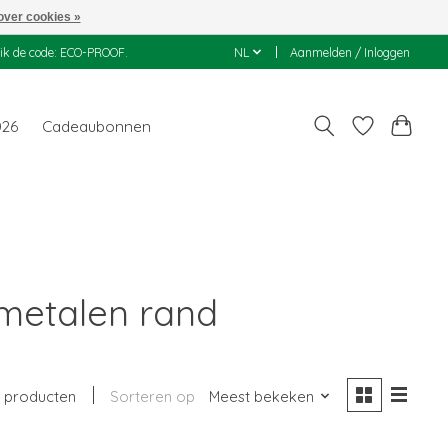
over cookies »
uik de code: ECO-PROOF.
NL
Aanmelden / Inloggen
026
Cadeaubonnen
metalen rand
 producten
Sorteren op
Meest bekeken