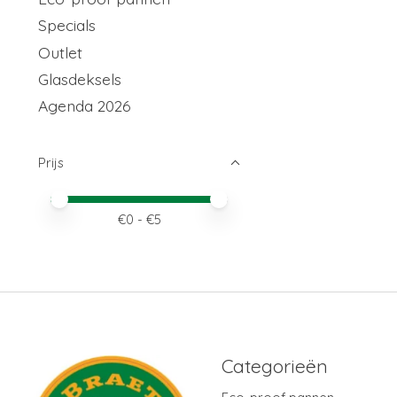
Specials
Outlet
Glasdeksels
Agenda 2026
Prijs
Minimale prijswaarde
Price maximum value
€
0
- €
5
Categorieën