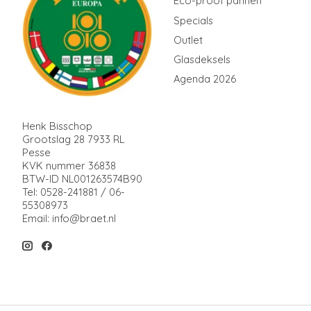
Eco-proof pannen
Specials
Outlet
Glasdeksels
Agenda 2026
Henk Bisschop
Grootslag 28 7933 RL
Pesse
KVK nummer 36838
BTW-ID NL001263574B90
Tel: 0528-241881 / 06-
55308973
Email:
info@braet.nl