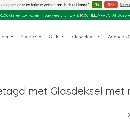
kies op om onze website te verbeteren. Is dat akkoord?
Ja
Nee
Meer 
 € 75,00 of meer ook nog een mooie vleestang t.w.v. € 10,00 HELEMAAL GRATIS Gebr
annen
Specials
Outlet
Glasdeksels
Agenda 2
etagd met Glasdeksel met 
0