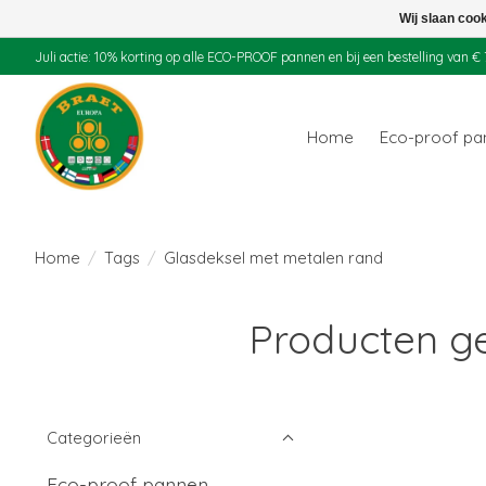
Wij slaan coo
Juli actie: 10% korting op alle ECO-PROOF pannen en bij een bestelling van
Home
Eco-proof p
Home
/
Tags
/
Glasdeksel met metalen rand
Producten g
Categorieën
Eco-proof pannen