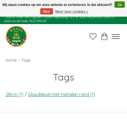
Wij slaan cookies op om onze website te verbeteren. Is dat akkoord?
Ja
Nee
Meer over cookies »
Juli actie: 10% korting op alle ECO-PROOF pannen en bij een bestelling van €
75,00 of meer ook nog een mooie vleestang t.w.v. € 10,00 HELEMAAL GRATIS
Gebruik de code: ECO-PROOF.
Verlanglijst
Winkelwag
Home
/
Tags
Tags
28cm
(1)
/
Glasdeksel met metalen rand
(1)