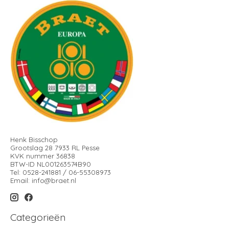
Henk Bisschop
Grootslag 28 7933 RL Pesse
KVK nummer 36838
BTW-ID NL001263574B90
Tel: 0528-241881 / 06-55308973
Email:
info@braet.nl
Categorieën