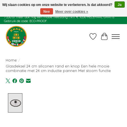
Wij slaan cookies op om onze website te verbeteren. Is dat akkoord?
Ja
Nee
Meer over cookies »
Juli actie: 10% korting op alle ECO-PROOF pannen en bij een bestelling van €
75,00 of meer ook nog een mooie vleestang t.w.v. € 10,00 HELEMAAL GRATIS
Gebruik de code: ECO-PROOF.
Verlanglijst
Winkelwag
Home
/
Glasdeksel 24 cm siliconen rand en knop Een hele mooie
combinatie met 24 cm inductie pannen Met stoom functie
Product image slideshow Items