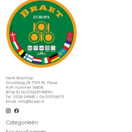
Henk Bisschop
Grootslag 28 7933 RL Pesse
KVK nummer 36838
BTW-ID NL001263574B90
Tel: 0528-241881 / 06-55308973
Email:
info@braet.nl
Categorieën
Eco-proof pannen