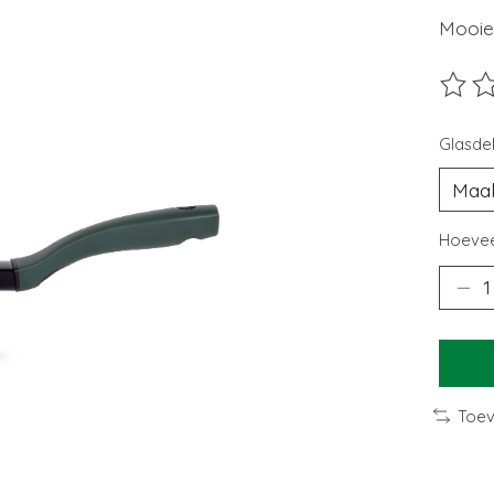
Mooie
De beo
Glasdek
Hoevee
Toev