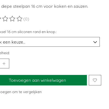
 diepe steelpan 16 cm voor koken en sauzen.
(0)
ordeling van dit product is
0
van de 5
sel 16 cm siliconen rand en knop.:
lheid:
Toevoegen aan winkelwagen
oegen om te vergelijken