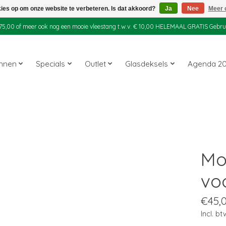
kies op om onze website te verbeteren. Is dat akkoord?
Ja
Nee
Meer 
 € 75,00 of meer ook nog een mooie vleestang t.w.v. € 10,00 HELEMAAL GRATIS Gebr
annen
Specials
Outlet
Glasdeksels
Agenda 2
.
Mo
vo
€45,
Incl. bt