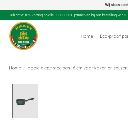
Wij slaan coo
Juli actie: 10% korting op alle ECO-PROOF pannen en bij een bestelling van
Home
Eco-proof p
Home
/
Mooie diepe steelpan 16 cm voor koken en sauzen
Product image slideshow Items