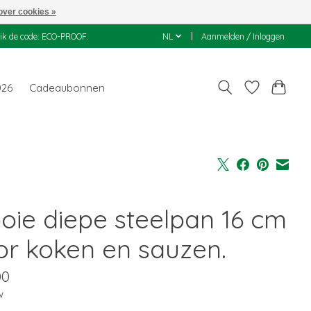
over cookies »
uik de code: ECO-PROOF.
NL
Aanmelden / Inloggen
026
Cadeaubonnen
oie diepe steelpan 16 cm
or koken en sauzen.
00
w