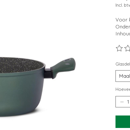
Incl. bt
Voor 
Onder
Inhoud 
De beo
Glasdek
Hoevee