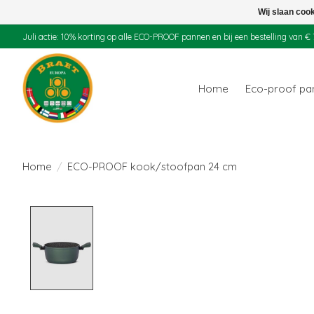
Wij slaan coo
Juli actie: 10% korting op alle ECO-PROOF pannen en bij een bestelling van
Home
Eco-proof p
Home
/
ECO-PROOF kook/stoofpan 24 cm
Product image slideshow Items