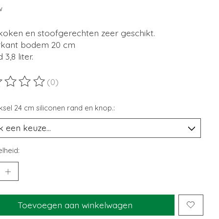
w
koken en stoofgerechten zeer geschikt.
kant bodem 20 cm
3,8 liter.
(0)
ordeling van dit product is
0
van de 5
sel 24 cm siliconen rand en knop.:
lheid:
Toevoegen aan winkelwagen