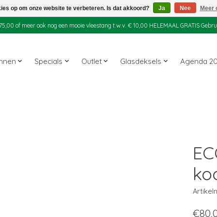
kies op om onze website te verbeteren. Is dat akkoord?
Ja
Nee
Meer 
 € 75,00 of meer ook nog een mooie vleestang t.w.v. € 10,00 HELEMAAL GRATIS Gebr
annen
Specials
Outlet
Glasdeksels
Agenda 2
EC
ko
Artike
€80,