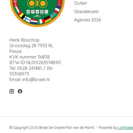
Outlet
Glasdeksels
Agenda 2026
Henk Bisschop
Grootslag 28 7933 RL
Pesse
KVK nummer 36838
BTW-ID NL001263574B90
Tel: 0528-241881 / 06-
55308973
Email:
info@braet.nl
© Copyright 2026 Braet De Groene Pan van de Markt. - Powered by
Lightspe