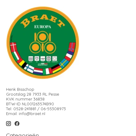
Henk Bisschop
Grootslag 28 7933 RL Pesse
KVK nummer 36838
BTW-ID NL001263574B90
Tel: 0528-241881 / 06-55308973
Email:
info@braet.nl
Categorieën