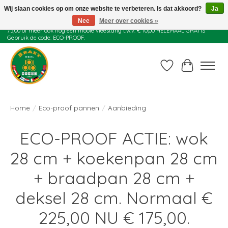
Wij slaan cookies op om onze website te verbeteren. Is dat akkoord?
Ja
Nee
Meer over cookies »
Juli actie: 10% korting op alle ECO-PROOF pannen en bij een bestelling van €
75,00 of meer ook nog een mooie vleestang t.w.v. € 10,00 HELEMAAL GRATIS
Gebruik de code: ECO-PROOF.
Verlanglijst
Winkelwag
Home
/
Eco-proof pannen
/
Aanbieding
ECO-PROOF ACTIE: wok
28 cm + koekenpan 28 cm
+ braadpan 28 cm +
deksel 28 cm. Normaal €
225,00 NU € 175,00.