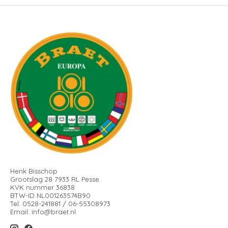
Henk Bisschop
Grootslag 28 7933 RL Pesse
KVK nummer 36838
BTW-ID NL001263574B90
Tel: 0528-241881 / 06-55308973
Email:
info@braet.nl