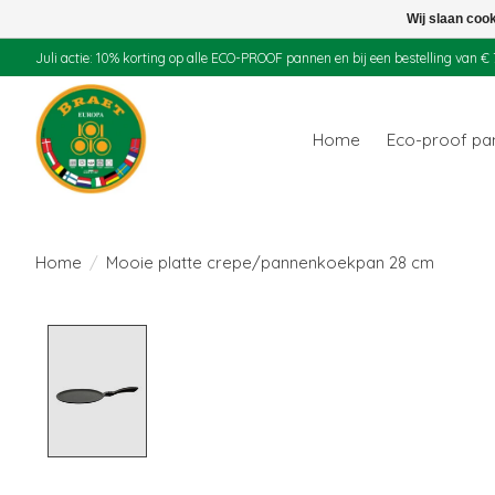
Wij slaan coo
Juli actie: 10% korting op alle ECO-PROOF pannen en bij een bestelling van
Home
Eco-proof p
Home
/
Mooie platte crepe/pannenkoekpan 28 cm
Product image slideshow Items