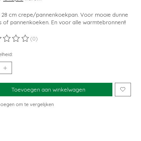
 28 cm crepe/pannenkoekpan. Voor mooie dunne
s of pannenkoeken. En voor alle warmtebronnen!!
(0)
ordeling van dit product is
0
van de 5
lheid:
Toevoegen aan winkelwagen
oegen om te vergelijken