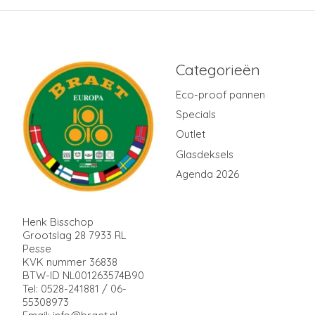
Categorieën
Eco-proof pannen
Specials
Outlet
Glasdeksels
Agenda 2026
Henk Bisschop
Grootslag 28 7933 RL
Pesse
KVK nummer 36838
BTW-ID NL001263574B90
Tel: 0528-241881 / 06-
55308973