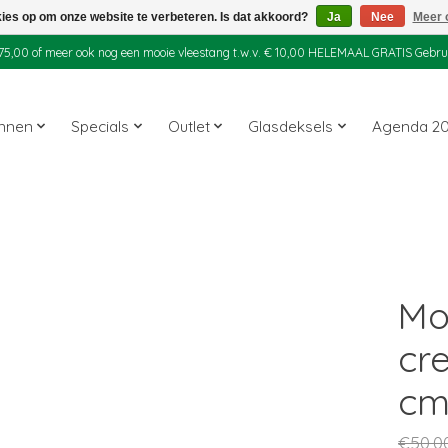
kies op om onze website te verbeteren. Is dat akkoord?
Ja
Nee
Meer 
 € 75,00 of meer ook nog een mooie vleestang t.w.v. € 10,00 HELEMAAL GRATIS Gebr
annen
Specials
Outlet
Glasdeksels
Agenda 2
Mo
cr
c
€50,0