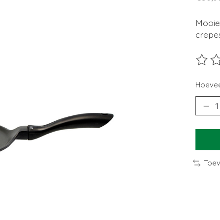
Mooie
crepe
De beo
Hoevee
Toev