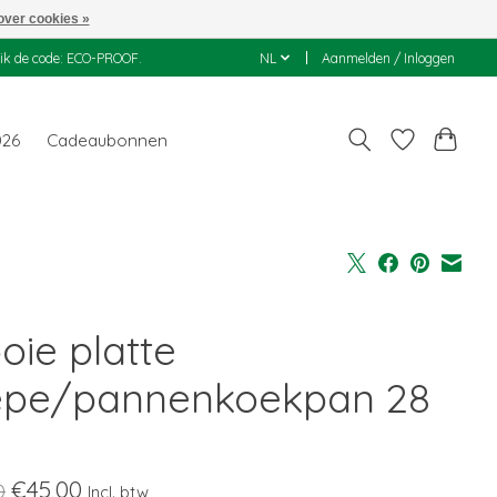
over cookies »
uik de code: ECO-PROOF.
NL
Aanmelden / Inloggen
026
Cadeaubonnen
oie platte
epe/pannenkoekpan 28
m
€45,00
0
Incl. btw