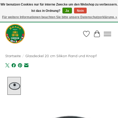
Wir benutzen Cookies nur für interne Zwecke um den Webshop zu verbessern.
Ist das in Ordnung?
Ja
Nein
Juli actie: 10% korting op alle ECO-PROOF pannen en bij een bestelling van €
75,00 of meer ook nog een mooie vleestang t.w.v. € 10,00 HELEMAAL GRATIS
Für weitere Informationen beachten Sie bitte unsere Datenschutzerklärung. »
Gebruik de code: ECO-PROOF.
Wunschzettel
Ihr Waren
Startseite
/
Glasdeckel 20 cm Silikon Rand und Knopf
Product image slideshow Items