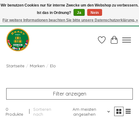
Wir benutzen Cookies nur für interne Zwecke um den Webshop zu verbessern.
Ist das in Ordnung?
Ja
Nein
Juli actie: 10% korting op alle ECO-PROOF pannen en bij een bestelling van €
75,00 of meer ook nog een mooie vleestang t.w.v. € 10,00 HELEMAAL GRATIS
Für weitere Informationen beachten Sie bitte unsere Datenschutzerklärung. »
Gebruik de code: ECO-PROOF.
Wunschzettel
Ihr Waren
Startseite
/
Marken
/
Elo
Filter anzeigen
0
Sortieren
Am meisten
Produkte
nach
angesehen