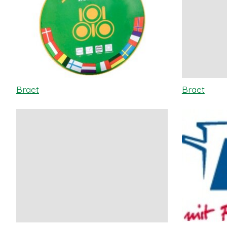
Braet
Braet