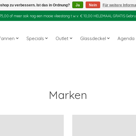
shop zu verbessern. Ist das in Ordnung?
Ja
Nein
Für weitere Inform
 € 75,00 of meer ook nog een mooie vleestang t.w.v. € 10,00 HELEMAAL GRATIS Gebr
fannen
Specials
Outlet
Glassdeckel
Agenda
Marken