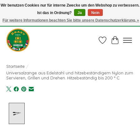
Wir benutzen Cookies nur für interne Zwecke um den Webshop zu verbessern.
Ist das in Ordnung?
Ja
Nein
Juli actie: 10% korting op alle ECO-PROOF pannen en bij een bestelling van €
75,00 of meer ook nog een mooie vleestang t.w.v. € 10,00 HELEMAAL GRATIS
Für weitere Informationen beachten Sie bitte unsere Datenschutzerklärung. »
Gebruik de code: ECO-PROOF.
Wunschzettel
Ihr Waren
Startseite
/
Universalzange aus Edelstahl und hitzebeständigem Nylon zum
Servieren, Grillen und Drehen. Hitzebeständig bis 200 ° C.
Product image slideshow Items