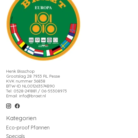
Henk Bisschop
Grootslag 28 7933 RL Pesse
KVK nummer 36838
BTW-ID NL001263574B90
Tel: 0528-241881 / 06-55308973
Email:
info@braet.nl
Kategorien
Eco-proof Pfannen
Specials