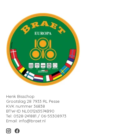
Henk Bisschop
Grootslag 28 7933 RL Pesse
KVK nummer 36838
BTW-ID NL001263574B90
Tel: 0528-241881 / 06-55308973
Email:
info@braet.nl