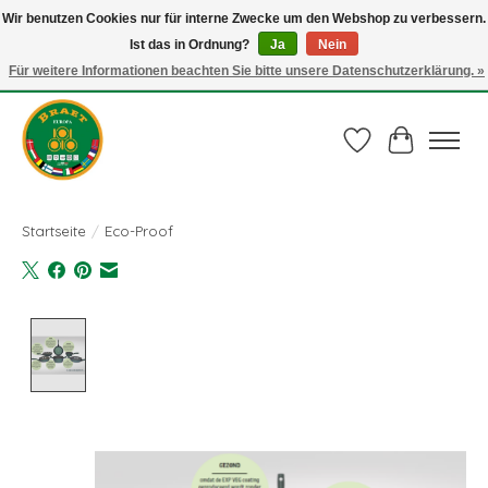
Wir benutzen Cookies nur für interne Zwecke um den Webshop zu verbessern.
Ist das in Ordnung?
Ja
Nein
Juli actie: 10% korting op alle ECO-PROOF pannen en bij een bestelling van €
75,00 of meer ook nog een mooie vleestang t.w.v. € 10,00 HELEMAAL GRATIS
Für weitere Informationen beachten Sie bitte unsere Datenschutzerklärung. »
Gebruik de code: ECO-PROOF.
Wunschzettel
Ihr Waren
Startseite
/
Eco-Proof
Product image slideshow Items